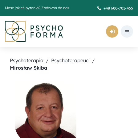
Masz jakieś pytania? Zadzwoń do nas
+48 600-701-465
Psychoterapia
/
Psychoterapeuci
/
Mirosław Skiba