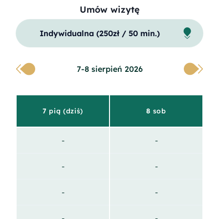
Umów wizytę
Indywidualna (250zł / 50 min.)
7-8 sierpień 2026
7
pią
(dziś)
8
sob
-
-
-
-
-
-
-
-